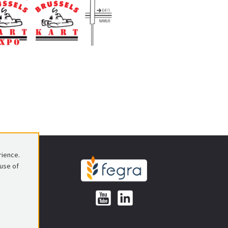
rience.
 use of