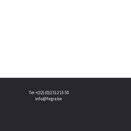
Tel +(32) (0)2 512 15 50
info@fegra.be