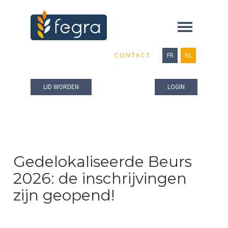
Toggle
navigation
CONTACT
FR
NL
LID WORDEN
LOGIN
Gedelokaliseerde Beurs
2026: de inschrijvingen
zijn geopend!