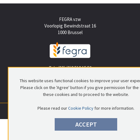
FEGRA vzw
Voorlopig Bewindstraat 16
1000 Brussel
Tel +(32) (0)2 512 15 50
info@fegra.be
This website uses functional cookies to improve your user expe
Please click on the 'Agree' button if you give permission for the
these cookies and to proceed to the website.
Please read our
Cookie Policy
for more information.
0699.837.578
|
RPR Brussel
|
© FEGRA
|
Privacy policy
|
Disclaimer
ACCEPT