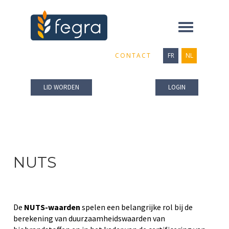
Toggle
navigation
CONTACT
FR
NL
LID WORDEN
LOGIN
NUTS
De
NUTS-waarden
spelen een belangrijke rol bij de
berekening van duurzaamheidswaarden van