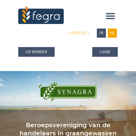
Toggle
navigation
CONTACT
FR
NL
LID WORDEN
LOGIN
Beroepsvereniging van de
handelaars in graangewassen