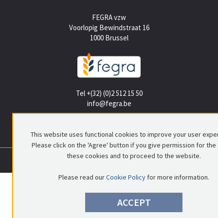
FEGRA vzw
Voorlopig Bewindstraat 16
1000 Brussel
Tel +(32) (0)2 512 15 50
info@fegra.be
This website uses functional cookies to improve your user expe
Please click on the 'Agree' button if you give permission for the
these cookies and to proceed to the website.
0699.837.578
|
RPR Brussel
|
© FEGRA
|
Privacy policy
|
Disclaimer
Please read our
Cookie Policy
for more information.
ACCEPT