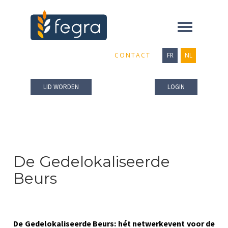
Toggle
navigation
CONTACT
FR
NL
LID WORDEN
LOGIN
De Gedelokaliseerde
Beurs
De Gedelokaliseerde Beurs: hét netwerkevent voor de